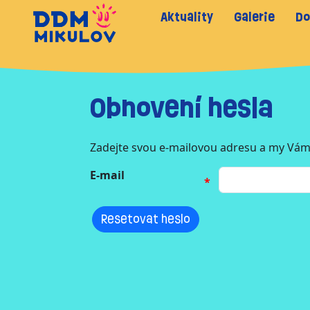
Aktuality
Galerie
Do
Obnovení hesla
Zadejte svou e-mailovou adresu a my Vám
E-mail
Resetovat heslo