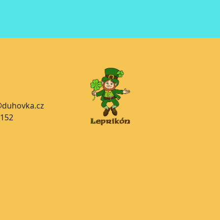
a@duhovka.cz
 152