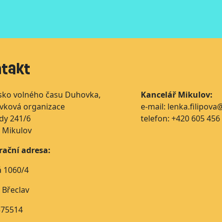
takt
sko volného času Duhovka,
Kancelář Mikulov:
ěvková organizace
e-mail: lenka.filipov
dy 241/6
telefon: +420 605 456
 Mikulov
rační adresa:
á 1060/4
 Břeclav
575514