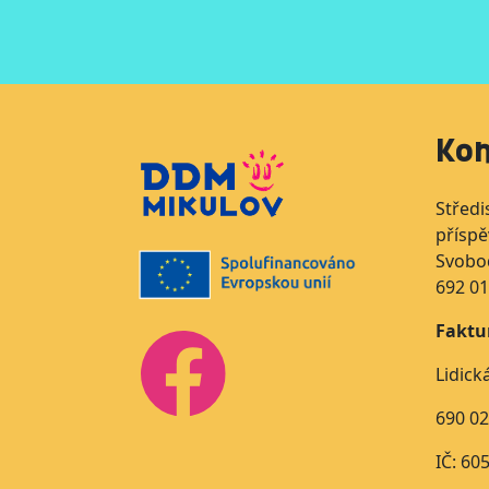
Kon
Středi
přísp
Svobo
692 01
Faktu
Lidick
690 02
IČ: 60