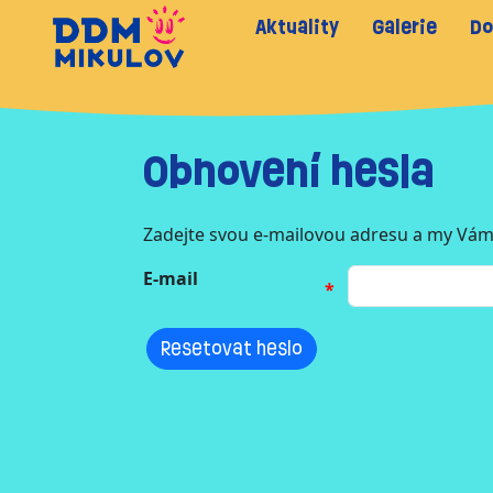
Aktuality
Galerie
Do
Obnovení hesla
Zadejte svou e-mailovou adresu a my Vám
E-mail
Resetovat heslo