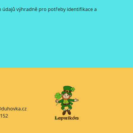
údajů výhradně pro potřeby identifikace a
a@duhovka.cz
 152