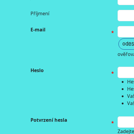
Příjmení
E-mail
odes
ověřova
Heslo
He
He
Va
Vaš
Potvrzení hesla
Zadejte