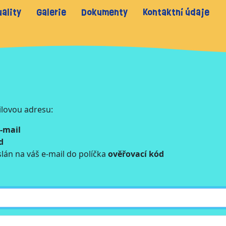
ality
Galerie
Dokumenty
Kontaktní údaje
ilovou adresu:
-mail
d
lán na váš e-mail do políčka
ověřovací kód