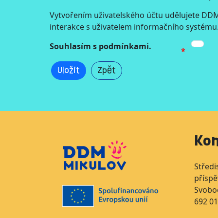
Vytvořením uživatelského účtu udělujete DDM
interakce s uživatelem informačního systému
Souhlasím s podmínkami.
Uložit
Zpět
Kon
Středi
přísp
Svobo
692 01