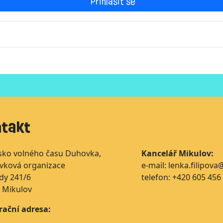
Přihlásit se
takt
sko volného času Duhovka,
Kancelář Mikulov:
ěvková organizace
e-mail: lenka.filipov
dy 241/6
telefon: +420 605 456
 Mikulov
rační adresa: