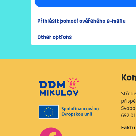
Přihlásit pomocí ověřeného e-mailu
Other options
Kon
Středi
přísp
Svobo
692 01
Faktu