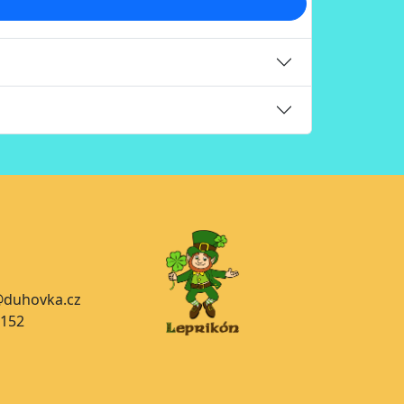
a@duhovka.cz
 152