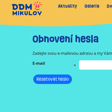
Aktuality
Galerie
Do
Obnovení hesla
Zadejte svou e-mailovou adresu a my Vám
E-mail
Resetovat heslo