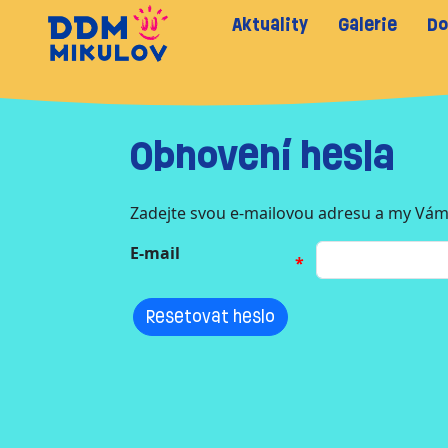
Aktuality
Galerie
Do
Obnovení hesla
Zadejte svou e-mailovou adresu a my Vám
E-mail
Resetovat heslo