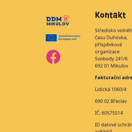
Kontakt
Středisko volné
času Duhovka,
příspěvková
organizace
Svobody 241/6
692 01 Mikulov
Fakturační adre
Lidická 1060/4
690 02 Břeclav
IČ: 60575514
ID datové schrá
ze83di7