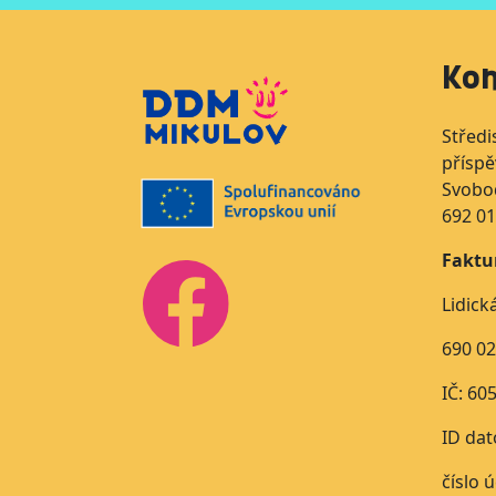
Kon
Středi
přísp
Svobo
692 01
Faktu
Lidick
690 02
IČ: 60
ID dat
číslo 