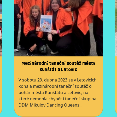
Mezinárodní taneční soutěž města
Kunštát a Letovic
V sobotu 29. dubna 2023 se v Letovicích
konala mezinárodní taneční soutěž o
pohár města Kunštátu a Letovic, na
které nemohla chybět i taneční skupina
DDM Mikulov Dancing Queens..