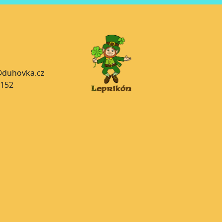
a@duhovka.cz
 152