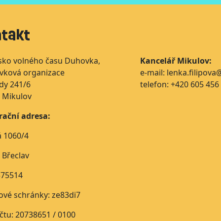
takt
sko volného času Duhovka,
Kancelář Mikulov:
ěvková organizace
e-mail: lenka.filipov
dy 241/6
telefon: +420 605 456
 Mikulov
rační adresa:
á 1060/4
 Břeclav
575514
ové schránky: ze83di7
účtu: 20738651 / 0100