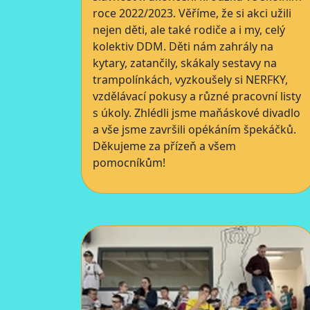
roce 2022/2023. Věříme, že si akci užili
nejen děti, ale také rodiče a i my, celý
kolektiv DDM. Děti nám zahrály na
kytary, zatančily, skákaly sestavy na
trampolínkách, vyzkoušely si NERFKY,
vzdělávací pokusy a různé pracovní listy
s úkoly. Zhlédli jsme maňáskové divadlo
a vše jsme završili opékáním špekáčků.
Děkujeme za přízeň a všem
pomocníkům!