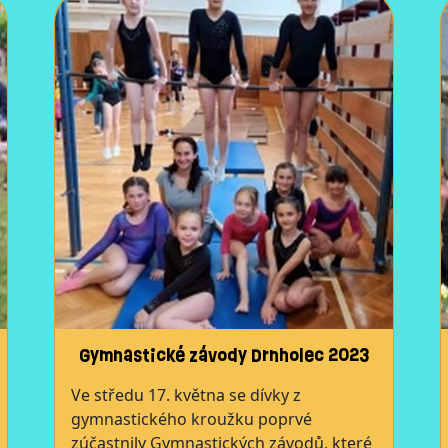
Gymnastické závody Drnholec 2023
Ve středu 17. května se dívky z
gymnastického kroužku poprvé
zúčastnily Gymnastických závodů, které