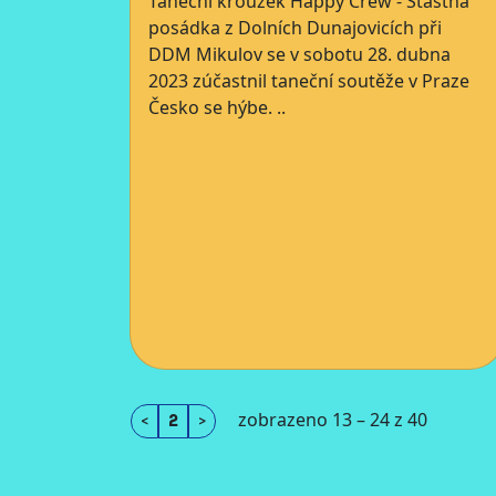
Taneční kroužek Happy Crew - Šťastná
posádka z Dolních Dunajovicích při
DDM Mikulov se v sobotu 28. dubna
2023 zúčastnil taneční soutěže v Praze
Česko se hýbe. ..
zobrazeno 13 – 24 z 40
<
2
>