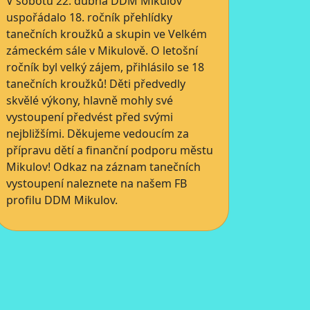
V sobotu 22. dubna DDM Mikulov
uspořádalo 18. ročník přehlídky
tanečních kroužků a skupin ve Velkém
zámeckém sále v Mikulově. O letošní
ročník byl velký zájem, přihlásilo se 18
tanečních kroužků! Děti předvedly
skvělé výkony, hlavně mohly své
vystoupení předvést před svými
nejbližšími. Děkujeme vedoucím za
přípravu dětí a finanční podporu městu
Mikulov! Odkaz na záznam tanečních
vystoupení naleznete na našem FB
profilu DDM Mikulov.